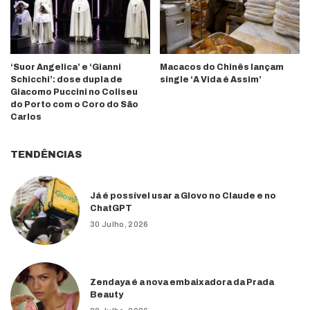
‘Suor Angelica’ e ‘Gianni
Macacos do Chinês lançam
Schicchi’: dose dupla de
single ‘A Vida é Assim’
Giacomo Puccini no Coliseu
do Porto com o Coro do São
Carlos
TENDÊNCIAS
Já é possível usar a Glovo no Claude e no
ChatGPT
30 Julho, 2026
Zendaya é a nova embaixadora da Prada
Beauty