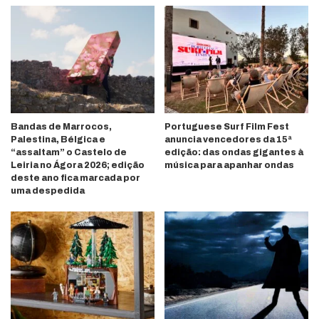
Bandas de Marrocos,
Portuguese Surf Film Fest
Palestina, Bélgica e
anuncia vencedores da 15ª
“assaltam” o Castelo de
edição: das ondas gigantes à
Leiria no Ágora 2026; edição
música para apanhar ondas
deste ano fica marcada por
uma despedida