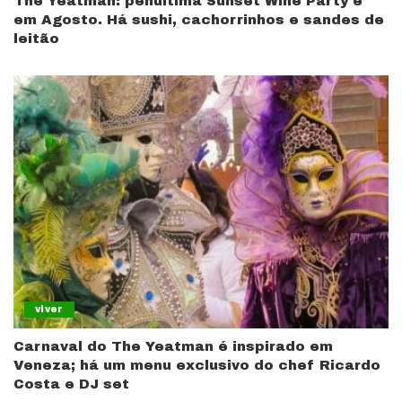
The Yeatman: penúltima Sunset Wine Party é
em Agosto. Há sushi, cachorrinhos e sandes de
leitão
viver
Carnaval do The Yeatman é inspirado em
Veneza; há um menu exclusivo do chef Ricardo
Costa e DJ set