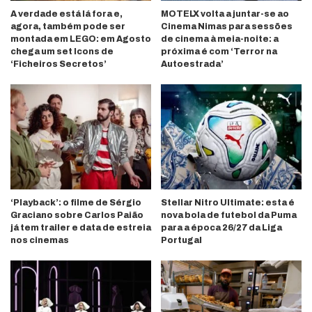
A verdade está lá fora e,
MOTELX volta a juntar-se ao
agora, também pode ser
Cinema Nimas para sessões
montada em LEGO: em Agosto
de cinema à meia-noite: a
chega um set Icons de
próxima é com ‘Terror na
‘Ficheiros Secretos’
Autoestrada’
‘Playback’: o filme de Sérgio
Stellar Nitro Ultimate: esta é
Graciano sobre Carlos Paião
nova bola de futebol da Puma
já tem trailer e data de estreia
para a época 26/27 da Liga
nos cinemas
Portugal