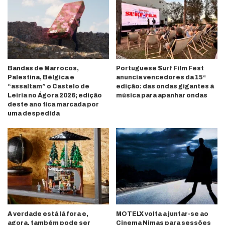
Bandas de Marrocos,
Portuguese Surf Film Fest
Palestina, Bélgica e
anuncia vencedores da 15ª
“assaltam” o Castelo de
edição: das ondas gigantes à
Leiria no Ágora 2026; edição
música para apanhar ondas
deste ano fica marcada por
uma despedida
A verdade está lá fora e,
MOTELX volta a juntar-se ao
agora, também pode ser
Cinema Nimas para sessões