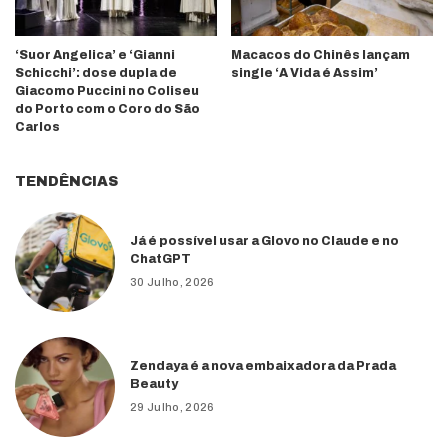
‘Suor Angelica’ e ‘Gianni
Macacos do Chinês lançam
Schicchi’: dose dupla de
single ‘A Vida é Assim’
Giacomo Puccini no Coliseu
do Porto com o Coro do São
Carlos
TENDÊNCIAS
Já é possível usar a Glovo no Claude e no
ChatGPT
30 Julho, 2026
Zendaya é a nova embaixadora da Prada
Beauty
29 Julho, 2026