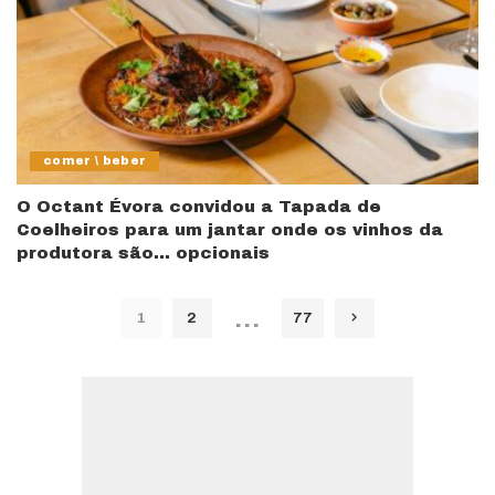
comer \ beber
O Octant Évora convidou a Tapada de
Coelheiros para um jantar onde os vinhos da
produtora são… opcionais
…
1
2
77