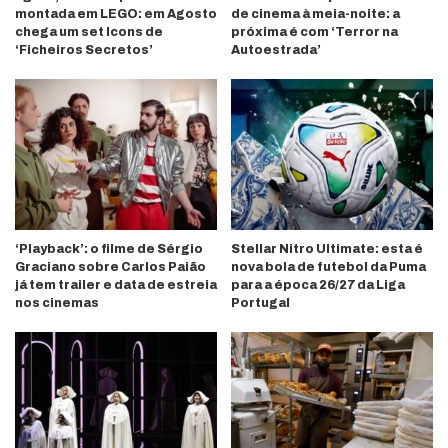
montada em LEGO: em Agosto
de cinema à meia-noite: a
chega um set Icons de
próxima é com ‘Terror na
‘Ficheiros Secretos’
Autoestrada’
‘Playback’: o filme de Sérgio
Stellar Nitro Ultimate: esta é
Graciano sobre Carlos Paião
nova bola de futebol da Puma
já tem trailer e data de estreia
para a época 26/27 da Liga
nos cinemas
Portugal