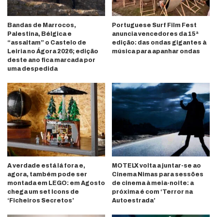
Bandas de Marrocos,
Portuguese Surf Film Fest
Palestina, Bélgica e
anuncia vencedores da 15ª
“assaltam” o Castelo de
edição: das ondas gigantes à
Leiria no Ágora 2026; edição
música para apanhar ondas
deste ano fica marcada por
uma despedida
A verdade está lá fora e,
MOTELX volta a juntar-se ao
agora, também pode ser
Cinema Nimas para sessões
montada em LEGO: em Agosto
de cinema à meia-noite: a
chega um set Icons de
próxima é com ‘Terror na
‘Ficheiros Secretos’
Autoestrada’