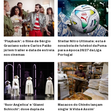
‘Playback’: o filme de Sérgio
Stellar Nitro Ultimate: esta é
Graciano sobre Carlos Paião
nova bola de futebol da Puma
já tem trailer e data de estreia
para a época 26/27 da Liga
nos cinemas
Portugal
‘Suor Angelica’ e ‘Gianni
Macacos do Chinês lançam
Schicchi’: dose dupla de
single ‘A Vida é Assim’