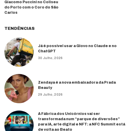
Giacomo Puccini no Coliseu
do Porto com o Coro do São
Carlos
TENDÊNCIAS
Já é possível usar a Glovo no Claude e no
ChatGPT
30 Julho, 2026
Zendaya é a nova embaixadora da Prada
Beauty
29 Julho, 2026
A Fábrica dos Unicórnios vai ser
transformada num “parque de diversões”
para IA, arte digital e NFT: a NFC Summit está
de volta ao Beato