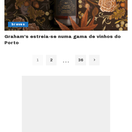
breves
Graham’s estreia-se numa gama de vinhos do
Porto
…
1
2
36