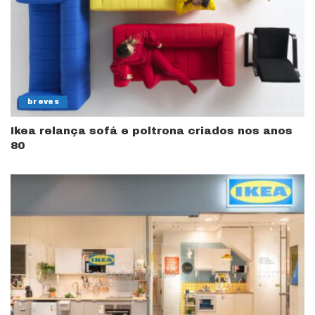
breves
Ikea relança sofá e poltrona criados nos anos
80