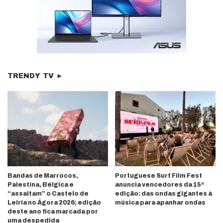
TRENDY TV ►
Bandas de Marrocos,
Portuguese Surf Film Fest
Palestina, Bélgica e
anuncia vencedores da 15ª
“assaltam” o Castelo de
edição: das ondas gigantes à
Leiria no Ágora 2026; edição
música para apanhar ondas
deste ano fica marcada por
uma despedida