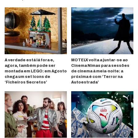
A verdade está lá fora e,
MOTELX volta a juntar-se ao
agora, também pode ser
Cinema Nimas para sessões
montada em LEGO: em Agosto
de cinema à meia-noite: a
chega um set Icons de
próxima é com ‘Terror na
‘Ficheiros Secretos’
Autoestrada’