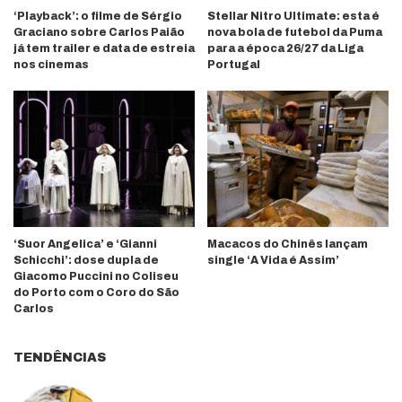
‘Playback’: o filme de Sérgio
Stellar Nitro Ultimate: esta é
Graciano sobre Carlos Paião
nova bola de futebol da Puma
já tem trailer e data de estreia
para a época 26/27 da Liga
nos cinemas
Portugal
‘Suor Angelica’ e ‘Gianni
Macacos do Chinês lançam
Schicchi’: dose dupla de
single ‘A Vida é Assim’
Giacomo Puccini no Coliseu
do Porto com o Coro do São
Carlos
TENDÊNCIAS