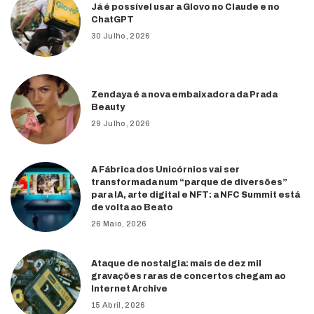
Já é possível usar a Glovo no Claude e no
ChatGPT
30 Julho, 2026
Zendaya é a nova embaixadora da Prada
Beauty
29 Julho, 2026
A Fábrica dos Unicórnios vai ser
transformada num “parque de diversões”
para IA, arte digital e NFT: a NFC Summit está
de volta ao Beato
26 Maio, 2026
Ataque de nostalgia: mais de dez mil
gravações raras de concertos chegam ao
Internet Archive
15 Abril, 2026