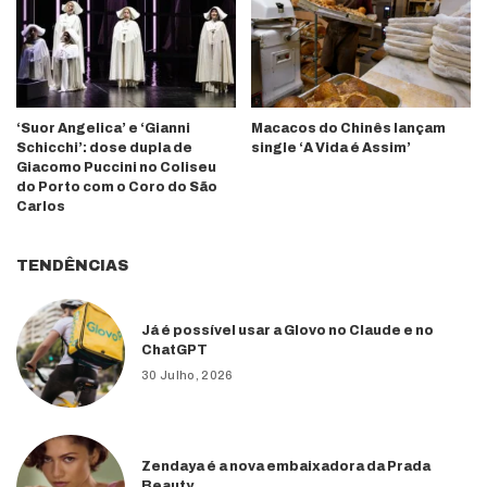
‘Suor Angelica’ e ‘Gianni
Macacos do Chinês lançam
Schicchi’: dose dupla de
single ‘A Vida é Assim’
Giacomo Puccini no Coliseu
do Porto com o Coro do São
Carlos
TENDÊNCIAS
Já é possível usar a Glovo no Claude e no
ChatGPT
30 Julho, 2026
Zendaya é a nova embaixadora da Prada
Beauty