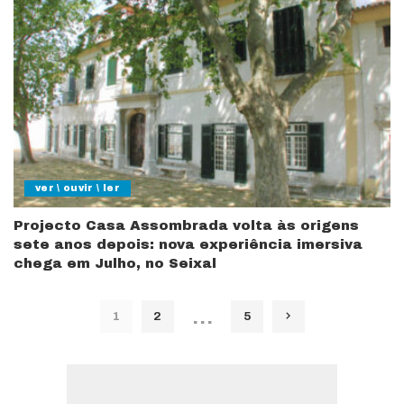
ver \ ouvir \ ler
Projecto Casa Assombrada volta às origens
sete anos depois: nova experiência imersiva
chega em Julho, no Seixal
…
1
2
5