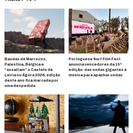
Bandas de Marrocos,
Portuguese Surf Film Fest
Palestina, Bélgica e
anuncia vencedores da 15ª
“assaltam” o Castelo de
edição: das ondas gigantes à
Leiria no Ágora 2026; edição
música para apanhar ondas
deste ano fica marcada por
uma despedida