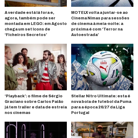
A verdade está lá fora e,
MOTELX volta a juntar-se ao
agora, também pode ser
Cinema Nimas para sessões
montada em LEGO: em Agosto
de cinema à meia-noite: a
chega um set Icons de
próxima é com ‘Terror na
‘Ficheiros Secretos’
Autoestrada’
‘Playback’: o filme de Sérgio
Stellar Nitro Ultimate: esta é
Graciano sobre Carlos Paião
nova bola de futebol da Puma
já tem trailer e data de estreia
para a época 26/27 da Liga
nos cinemas
Portugal