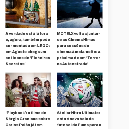
A verdade está lá fora
MOTELX volta a juntar-
e, agora, também pode
se ao Cinema Nimas
ser montada em LEGO:
para sessões de
em Agosto chega um
cinema à meia-noite: a
set Icons de ‘Ficheiros
próxima é com ‘Terror
Secretos’
na Autoestrada’
‘Playback’: o filme de
Stellar Nitro Ultimate:
Sérgio Graciano sobre
esta é nova bola de
Carlos Paião já tem
futebol da Puma para a