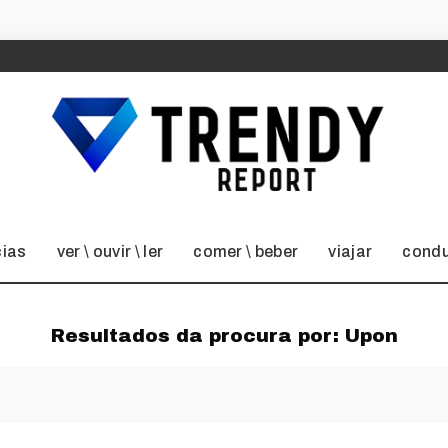
cias
ver \ ouvir \ ler
comer \ beber
viajar
condu
Resultados da procura por:
Upon