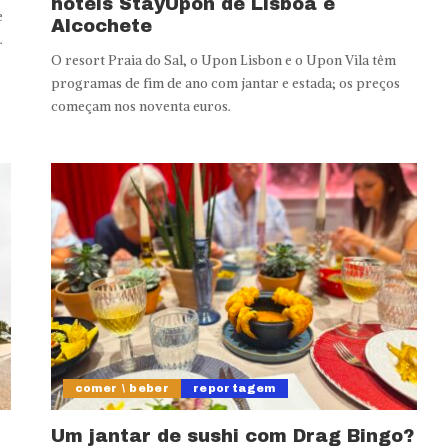
hotéis StayUpon de Lisboa e
e
Alcochete
.
O resort Praia do Sal, o Upon Lisbon e o Upon Vila têm
programas de fim de ano com jantar e estada; os preços
começam nos noventa euros.
comer \ beber
reportagem
Um jantar de sushi com Drag Bingo?