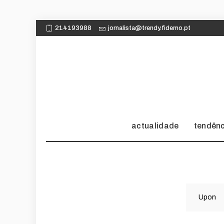
214193988
jornalista@trendy.fidemo.pt
actualidade
tendên