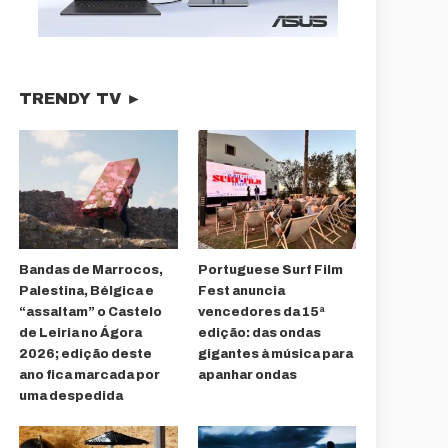
TRENDY TV ►
Bandas de Marrocos,
Portuguese Surf Film
Palestina, Bélgica e
Fest anuncia
“assaltam” o Castelo
vencedores da 15ª
de Leiria no Ágora
edição: das ondas
2026; edição deste
gigantes à música para
ano fica marcada por
apanhar ondas
uma despedida