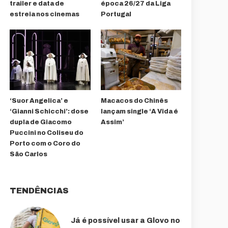
trailer e data de
época 26/27 da Liga
estreia nos cinemas
Portugal
‘Suor Angelica’ e
Macacos do Chinês
‘Gianni Schicchi’: dose
lançam single ‘A Vida é
dupla de Giacomo
Assim’
Puccini no Coliseu do
Porto com o Coro do
São Carlos
TENDÊNCIAS
Já é possível usar a Glovo no