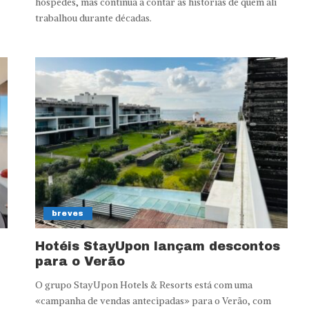
hóspedes, mas continua a contar as histórias de quem ali
trabalhou durante décadas.
breves
Hotéis StayUpon lançam descontos
para o Verão
O grupo StayUpon Hotels & Resorts está com uma
«campanha de vendas antecipadas» para o Verão, com