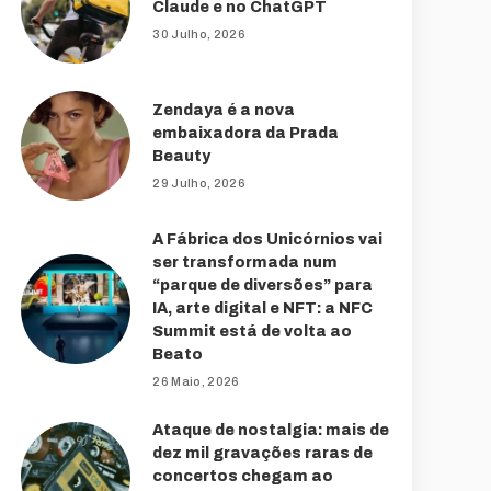
Claude e no ChatGPT
30 Julho, 2026
Zendaya é a nova
embaixadora da Prada
Beauty
29 Julho, 2026
A Fábrica dos Unicórnios vai
ser transformada num
“parque de diversões” para
IA, arte digital e NFT: a NFC
Summit está de volta ao
Beato
26 Maio, 2026
Ataque de nostalgia: mais de
dez mil gravações raras de
concertos chegam ao