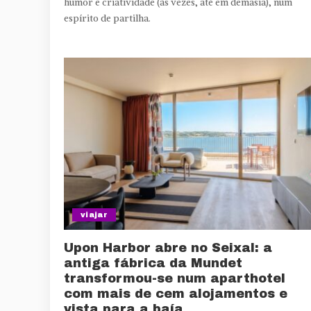
humor e criatividade (às vezes, até em demasia), num
espírito de partilha.
viajar
Upon Harbor abre no Seixal: a
antiga fábrica da Mundet
transformou-se num aparthotel
com mais de cem alojamentos e
vista para a baía