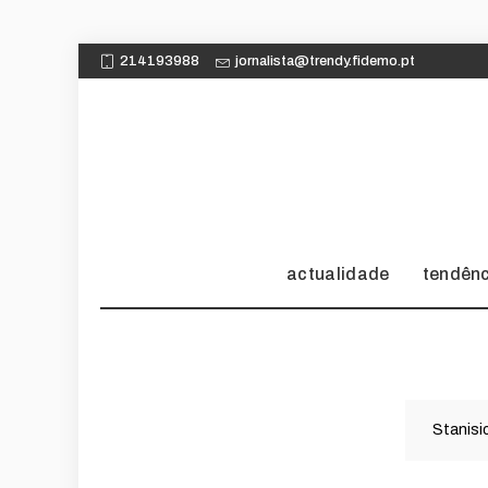
214193988
jornalista@trendy.fidemo.pt
actualidade
tendên