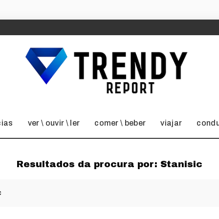
cias
ver \ ouvir \ ler
comer \ beber
viajar
condu
Resultados da procura por:
Stanisic