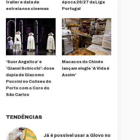
trailer e data de
época 26/27 da Liga
estreia nos cinemas
Portugal
‘Suor Angelica’ e
Macacos do Chinês
‘Gianni Schicchi’: dose
lançam single ‘A Vida é
dupla de Giacomo
Assim’
Puccini no Coliseu do
Porto com o Coro do
São Carlos
TENDÊNCIAS
Já é possível usar a Glovo no