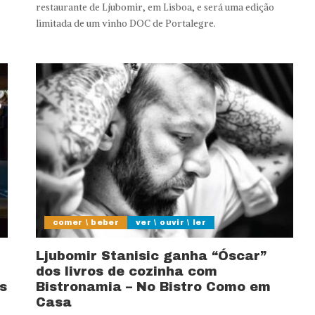
restaurante de Ljubomir, em Lisboa, e será uma edição
limitada de um vinho DOC de Portalegre.
comer \ beber
ver \ ouvir \ ler
Ljubomir Stanisic ganha “Óscar”
dos livros de cozinha com
s
Bistronamia – No Bistro Como em
Casa