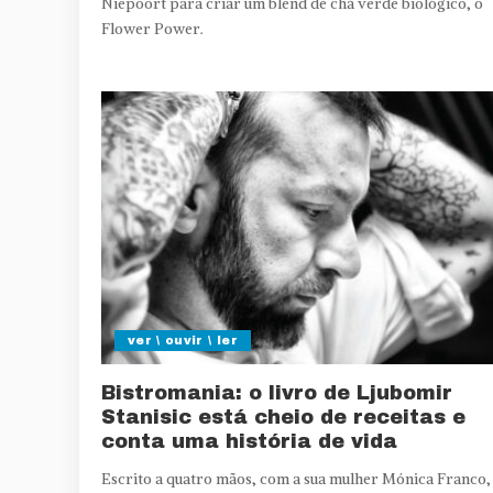
Niepoort para criar um blend de chá verde biológico, o
Flower Power.
ver \ ouvir \ ler
Bistromania: o livro de Ljubomir
Stanisic está cheio de receitas e
conta uma história de vida
Escrito a quatro mãos, com a sua mulher Mónica Franco,