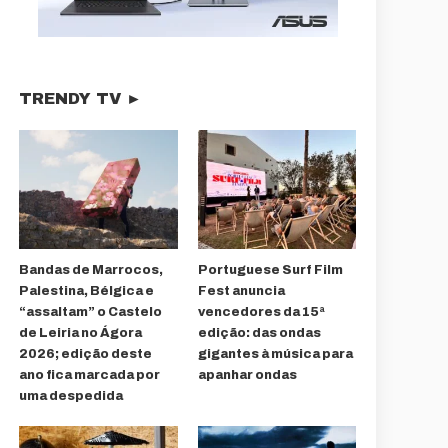
TRENDY TV ►
Bandas de Marrocos,
Portuguese Surf Film
Palestina, Bélgica e
Fest anuncia
“assaltam” o Castelo
vencedores da 15ª
de Leiria no Ágora
edição: das ondas
2026; edição deste
gigantes à música para
ano fica marcada por
apanhar ondas
uma despedida