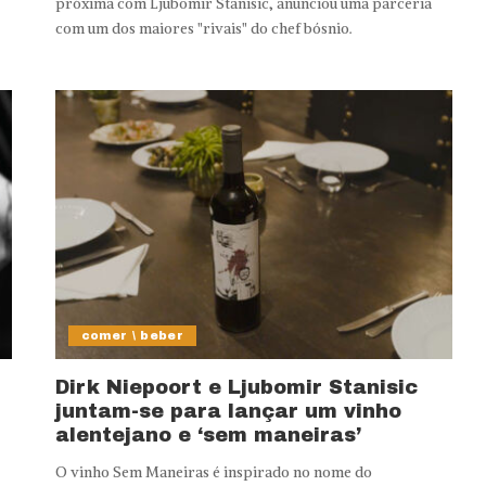
próxima com Ljubomir Stanisic, anunciou uma parceria
com um dos maiores "rivais" do chef bósnio.
comer \ beber
Dirk Niepoort e Ljubomir Stanisic
juntam-se para lançar um vinho
alentejano e ‘sem maneiras’
O vinho Sem Maneiras é inspirado no nome do