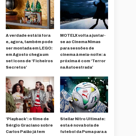
A verdade está lá fora
MOTELX volta a juntar-
e, agora, também pode
se ao Cinema Nimas
ser montada em LEGO:
para sessões de
em Agosto chega um
cinema à meia-noite: a
set Icons de ‘Ficheiros
próxima é com ‘Terror
Secretos’
na Autoestrada’
‘Playback’: o filme de
Stellar Nitro Ultimate:
Sérgio Graciano sobre
esta é nova bola de
Carlos Paião já tem
futebol da Puma para a