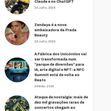
Claude e no ChatGPT
30 Julho, 2026
Zendaya é a nova
embaixadora da Prada
Beauty
29 Julho, 2026
A Fábrica dos Unicórnios vai
ser transformada num
“parque de diversões” para
IA, arte digital e NFT: a NFC
Summit está de volta ao
Beato
26 Maio, 2026
Ataque de nostalgia: mais de
dez mil gravações raras de
concertos chegam ao