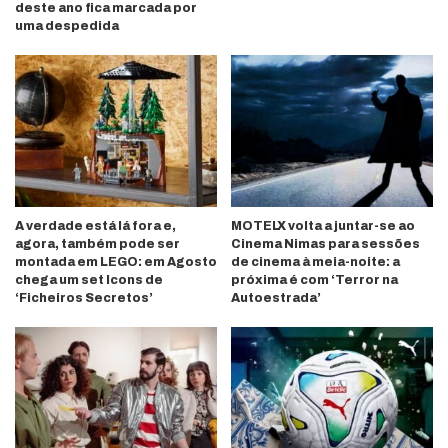
deste ano fica marcada por
uma despedida
A verdade está lá fora e,
MOTELX volta a juntar-se ao
agora, também pode ser
Cinema Nimas para sessões
montada em LEGO: em Agosto
de cinema à meia-noite: a
chega um set Icons de
próxima é com ‘Terror na
‘Ficheiros Secretos’
Autoestrada’