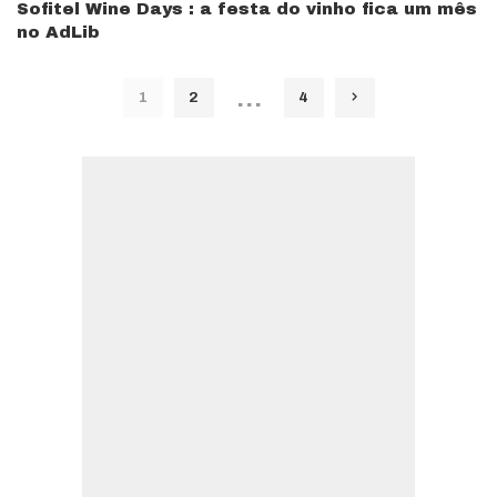
Sofitel Wine Days : a festa do vinho fica um mês
no AdLib
…
1
2
4