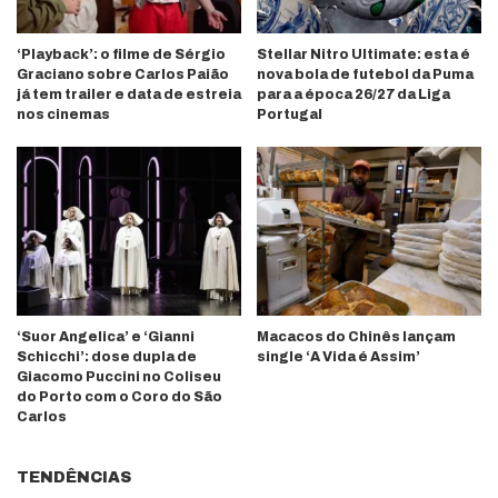
‘Playback’: o filme de Sérgio
Stellar Nitro Ultimate: esta é
Graciano sobre Carlos Paião
nova bola de futebol da Puma
já tem trailer e data de estreia
para a época 26/27 da Liga
nos cinemas
Portugal
‘Suor Angelica’ e ‘Gianni
Macacos do Chinês lançam
Schicchi’: dose dupla de
single ‘A Vida é Assim’
Giacomo Puccini no Coliseu
do Porto com o Coro do São
Carlos
TENDÊNCIAS