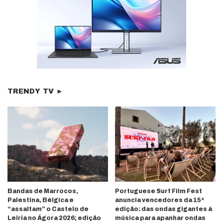
TRENDY TV ►
Bandas de Marrocos,
Portuguese Surf Film Fest
Palestina, Bélgica e
anuncia vencedores da 15ª
“assaltam” o Castelo de
edição: das ondas gigantes à
Leiria no Ágora 2026; edição
música para apanhar ondas