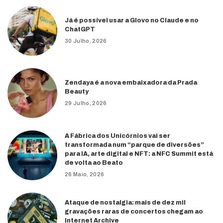
Já é possível usar a Glovo no Claude e no
ChatGPT
30 Julho, 2026
Zendaya é a nova embaixadora da Prada
Beauty
29 Julho, 2026
A Fábrica dos Unicórnios vai ser
transformada num “parque de diversões”
para IA, arte digital e NFT: a NFC Summit está
de volta ao Beato
26 Maio, 2026
Ataque de nostalgia: mais de dez mil
gravações raras de concertos chegam ao
Internet Archive