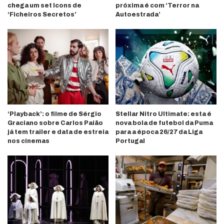
chega um set Icons de
próxima é com ‘Terror na
‘Ficheiros Secretos’
Autoestrada’
‘Playback’: o filme de Sérgio
Stellar Nitro Ultimate: esta é
Graciano sobre Carlos Paião
nova bola de futebol da Puma
já tem trailer e data de estreia
para a época 26/27 da Liga
nos cinemas
Portugal