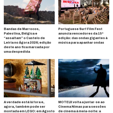
Bandas de Marrocos,
Portuguese Surf Film Fest
Palestina, Bélgica e
anuncia vencedores da 15ª
“assaltam” o Castelo de
edição: das ondas gigantes à
Leiria no Ágora 2026; edição
música para apanhar ondas
deste ano fica marcada por
uma despedida
A verdade está lá fora e,
MOTELX volta a juntar-se ao
agora, também pode ser
Cinema Nimas para sessões
montada em LEGO: em Agosto
de cinema à meia-noite: a