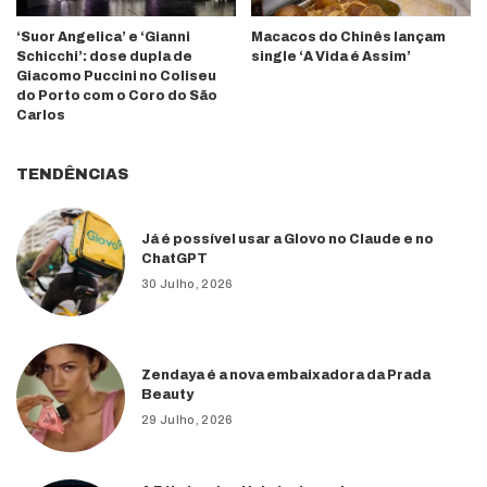
‘Suor Angelica’ e ‘Gianni
Macacos do Chinês lançam
Schicchi’: dose dupla de
single ‘A Vida é Assim’
Giacomo Puccini no Coliseu
do Porto com o Coro do São
Carlos
TENDÊNCIAS
Já é possível usar a Glovo no Claude e no
ChatGPT
30 Julho, 2026
Zendaya é a nova embaixadora da Prada
Beauty
29 Julho, 2026