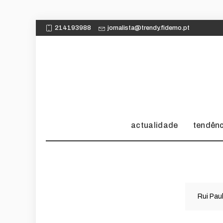
214193988
jornalista@trendy.fidemo.pt
actualidade
tendên