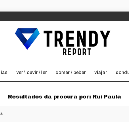
cias
ver \ ouvir \ ler
comer \ beber
viajar
condu
Resultados da procura por:
Rui Paula