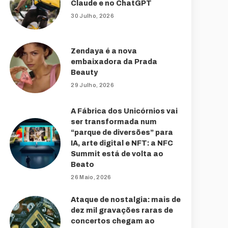
Claude e no ChatGPT
30 Julho, 2026
Zendaya é a nova
embaixadora da Prada
Beauty
29 Julho, 2026
A Fábrica dos Unicórnios vai
ser transformada num
“parque de diversões” para
IA, arte digital e NFT: a NFC
Summit está de volta ao
Beato
26 Maio, 2026
Ataque de nostalgia: mais de
dez mil gravações raras de
concertos chegam ao