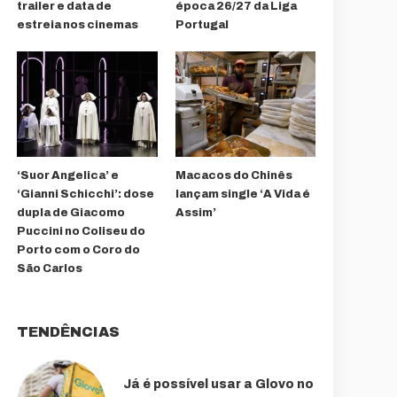
trailer e data de
época 26/27 da Liga
estreia nos cinemas
Portugal
‘Suor Angelica’ e
Macacos do Chinês
‘Gianni Schicchi’: dose
lançam single ‘A Vida é
dupla de Giacomo
Assim’
Puccini no Coliseu do
Porto com o Coro do
São Carlos
TENDÊNCIAS
Já é possível usar a Glovo no