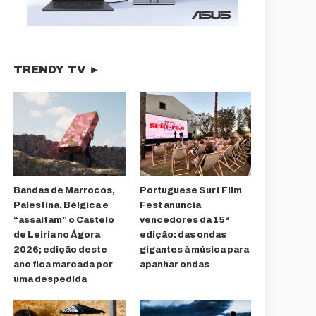
TRENDY TV ►
Bandas de Marrocos,
Portuguese Surf Film
Palestina, Bélgica e
Fest anuncia
“assaltam” o Castelo
vencedores da 15ª
de Leiria no Ágora
edição: das ondas
2026; edição deste
gigantes à música para
ano fica marcada por
apanhar ondas
uma despedida