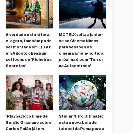
A verdade está lá fora
MOTELX volta a juntar-
e, agora, também pode
se ao Cinema Nimas
ser montada em LEGO:
para sessões de
em Agosto chega um
cinema à meia-noite: a
set Icons de ‘Ficheiros
próxima é com ‘Terror
Secretos’
na Autoestrada’
‘Playback’: o filme de
Stellar Nitro Ultimate:
Sérgio Graciano sobre
esta é nova bola de
Carlos Paião já tem
futebol da Puma para a