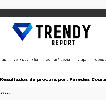
cias
ver \ ouvir \ ler
comer \ beber
viajar
condu
Resultados da procura por:
Paredes Cour