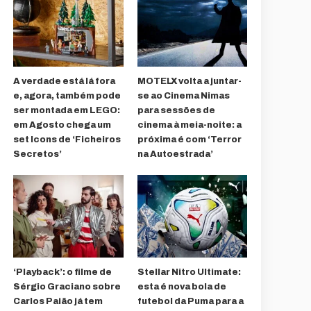
A verdade está lá fora
MOTELX volta a juntar-
e, agora, também pode
se ao Cinema Nimas
ser montada em LEGO:
para sessões de
em Agosto chega um
cinema à meia-noite: a
set Icons de ‘Ficheiros
próxima é com ‘Terror
Secretos’
na Autoestrada’
‘Playback’: o filme de
Stellar Nitro Ultimate:
Sérgio Graciano sobre
esta é nova bola de
Carlos Paião já tem
futebol da Puma para a