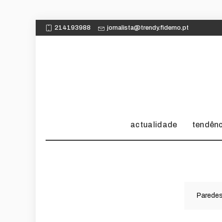
214193988
jornalista@trendy.fidemo.pt
actualidade
tendên