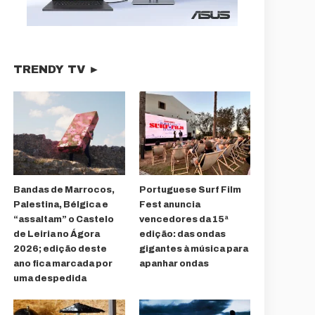
TRENDY TV ►
Bandas de Marrocos,
Portuguese Surf Film
Palestina, Bélgica e
Fest anuncia
“assaltam” o Castelo
vencedores da 15ª
de Leiria no Ágora
edição: das ondas
2026; edição deste
gigantes à música para
ano fica marcada por
apanhar ondas
uma despedida