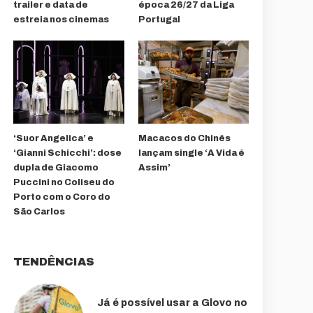
trailer e data de
época 26/27 da Liga
estreia nos cinemas
Portugal
‘Suor Angelica’ e
Macacos do Chinês
‘Gianni Schicchi’: dose
lançam single ‘A Vida é
dupla de Giacomo
Assim’
Puccini no Coliseu do
Porto com o Coro do
São Carlos
TENDÊNCIAS
Já é possível usar a Glovo no