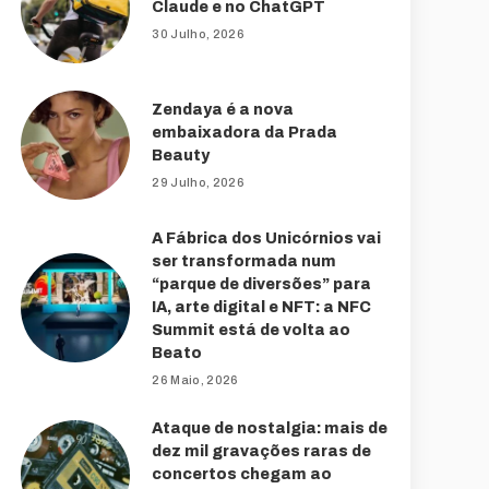
Claude e no ChatGPT
30 Julho, 2026
Zendaya é a nova
embaixadora da Prada
Beauty
29 Julho, 2026
A Fábrica dos Unicórnios vai
ser transformada num
“parque de diversões” para
IA, arte digital e NFT: a NFC
Summit está de volta ao
Beato
26 Maio, 2026
Ataque de nostalgia: mais de
dez mil gravações raras de
concertos chegam ao