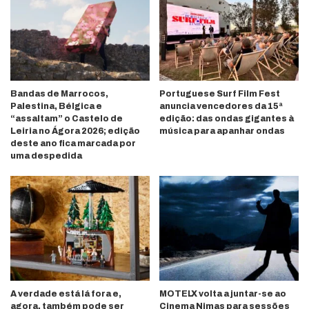
Bandas de Marrocos,
Portuguese Surf Film Fest
Palestina, Bélgica e
anuncia vencedores da 15ª
“assaltam” o Castelo de
edição: das ondas gigantes à
Leiria no Ágora 2026; edição
música para apanhar ondas
deste ano fica marcada por
uma despedida
A verdade está lá fora e,
MOTELX volta a juntar-se ao
agora, também pode ser
Cinema Nimas para sessões