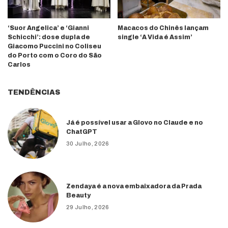
‘Suor Angelica’ e ‘Gianni
Macacos do Chinês lançam
Schicchi’: dose dupla de
single ‘A Vida é Assim’
Giacomo Puccini no Coliseu
do Porto com o Coro do São
Carlos
TENDÊNCIAS
Já é possível usar a Glovo no Claude e no
ChatGPT
30 Julho, 2026
Zendaya é a nova embaixadora da Prada
Beauty
29 Julho, 2026