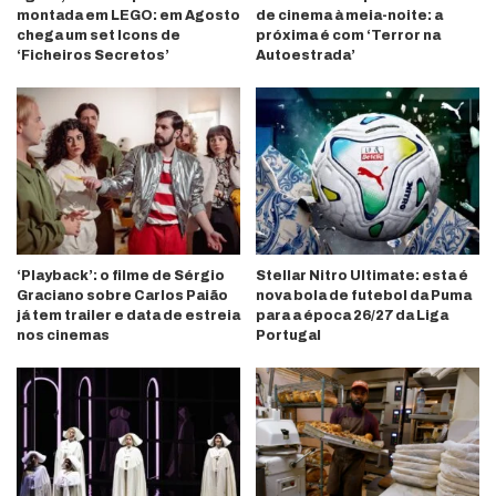
montada em LEGO: em Agosto
de cinema à meia-noite: a
chega um set Icons de
próxima é com ‘Terror na
‘Ficheiros Secretos’
Autoestrada’
‘Playback’: o filme de Sérgio
Stellar Nitro Ultimate: esta é
Graciano sobre Carlos Paião
nova bola de futebol da Puma
já tem trailer e data de estreia
para a época 26/27 da Liga
nos cinemas
Portugal