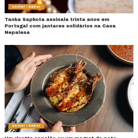
comer \ beber
Tanka Sapkota assinala trinta anos em
Portugal com jantares solidários na Casa
Nepalesa
comer \ beber