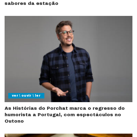
sabores da estação
ver \ ouvir \ ler
As Histórias do Porchat marca o regresso do
humorista a Portugal, com espectáculos no
Outono