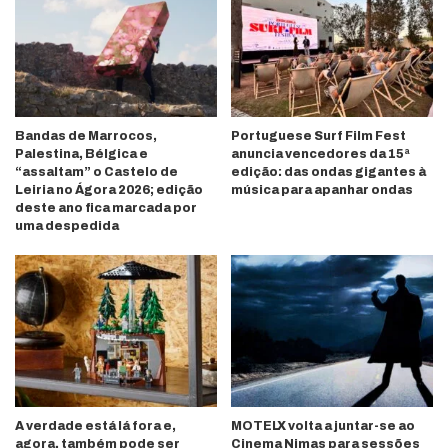
Bandas de Marrocos,
Portuguese Surf Film Fest
Palestina, Bélgica e
anuncia vencedores da 15ª
“assaltam” o Castelo de
edição: das ondas gigantes à
Leiria no Ágora 2026; edição
música para apanhar ondas
deste ano fica marcada por
uma despedida
A verdade está lá fora e,
MOTELX volta a juntar-se ao
agora, também pode ser
Cinema Nimas para sessões