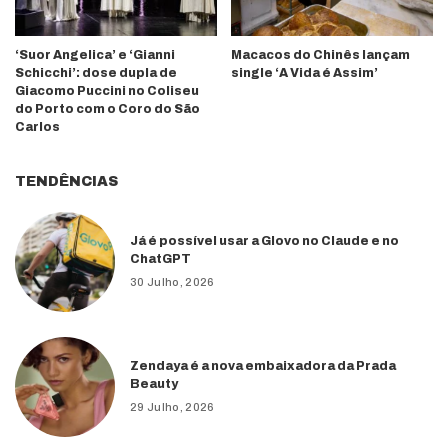
‘Suor Angelica’ e ‘Gianni
Macacos do Chinês lançam
Schicchi’: dose dupla de
single ‘A Vida é Assim’
Giacomo Puccini no Coliseu
do Porto com o Coro do São
Carlos
TENDÊNCIAS
Já é possível usar a Glovo no Claude e no
ChatGPT
30 Julho, 2026
Zendaya é a nova embaixadora da Prada
Beauty
29 Julho, 2026