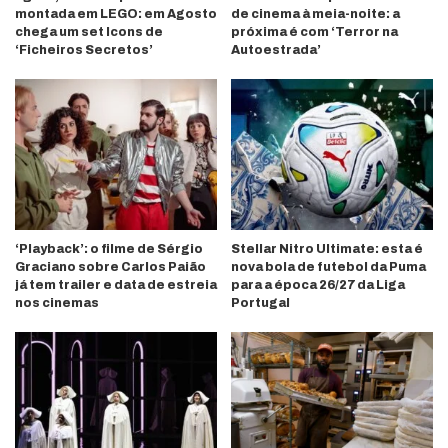
montada em LEGO: em Agosto
de cinema à meia-noite: a
chega um set Icons de
próxima é com ‘Terror na
‘Ficheiros Secretos’
Autoestrada’
‘Playback’: o filme de Sérgio
Stellar Nitro Ultimate: esta é
Graciano sobre Carlos Paião
nova bola de futebol da Puma
já tem trailer e data de estreia
para a época 26/27 da Liga
nos cinemas
Portugal