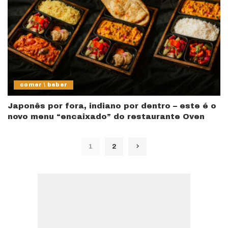
comer \ beber
Japonês por fora, indiano por dentro – este é o
novo menu “encaixado” do restaurante Oven
1
2