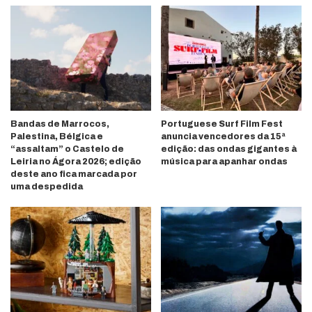
Bandas de Marrocos,
Portuguese Surf Film Fest
Palestina, Bélgica e
anuncia vencedores da 15ª
“assaltam” o Castelo de
edição: das ondas gigantes à
Leiria no Ágora 2026; edição
música para apanhar ondas
deste ano fica marcada por
uma despedida