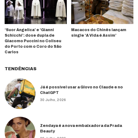
‘Suor Angelica’ e ‘Gianni
Macacos do Chinês lançam
Schicchi’: dose dupla de
single ‘A Vida é Assim’
Giacomo Puccini no Coliseu
do Porto com o Coro do São
Carlos
TENDÊNCIAS
Já é possível usar a Glovo no Claude e no
ChatGPT
30 Julho, 2026
Zendaya é a nova embaixadora da Prada
Beauty