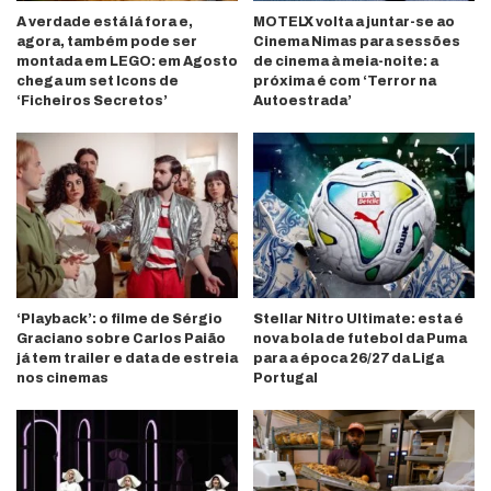
A verdade está lá fora e,
MOTELX volta a juntar-se ao
agora, também pode ser
Cinema Nimas para sessões
montada em LEGO: em Agosto
de cinema à meia-noite: a
chega um set Icons de
próxima é com ‘Terror na
‘Ficheiros Secretos’
Autoestrada’
‘Playback’: o filme de Sérgio
Stellar Nitro Ultimate: esta é
Graciano sobre Carlos Paião
nova bola de futebol da Puma
já tem trailer e data de estreia
para a época 26/27 da Liga
nos cinemas
Portugal