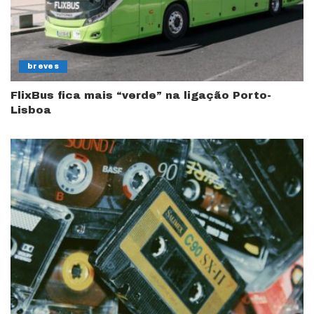
breves
FlixBus fica mais “verde” na ligação Porto-
Lisboa