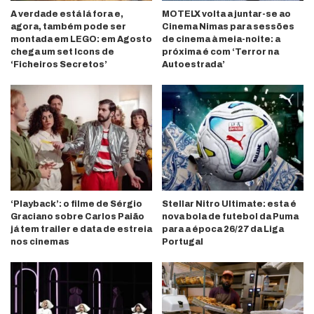
A verdade está lá fora e,
MOTELX volta a juntar-se ao
agora, também pode ser
Cinema Nimas para sessões
montada em LEGO: em Agosto
de cinema à meia-noite: a
chega um set Icons de
próxima é com ‘Terror na
‘Ficheiros Secretos’
Autoestrada’
‘Playback’: o filme de Sérgio
Stellar Nitro Ultimate: esta é
Graciano sobre Carlos Paião
nova bola de futebol da Puma
já tem trailer e data de estreia
para a época 26/27 da Liga
nos cinemas
Portugal