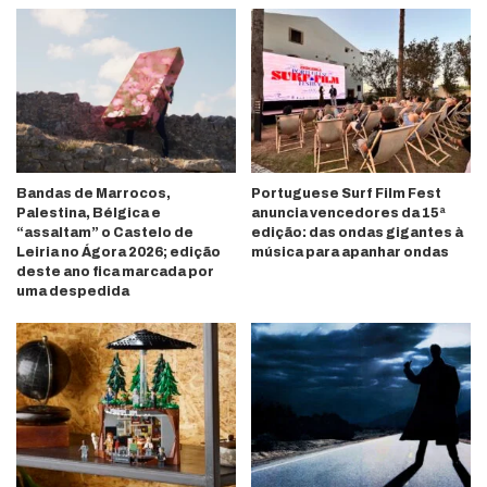
Bandas de Marrocos,
Portuguese Surf Film Fest
Palestina, Bélgica e
anuncia vencedores da 15ª
“assaltam” o Castelo de
edição: das ondas gigantes à
Leiria no Ágora 2026; edição
música para apanhar ondas
deste ano fica marcada por
uma despedida