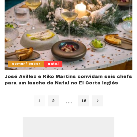
comer \ beber
natal
José Avillez e Kiko Martins convidam seis chefs
para um lanche de Natal no El Corte Inglés
…
1
2
16