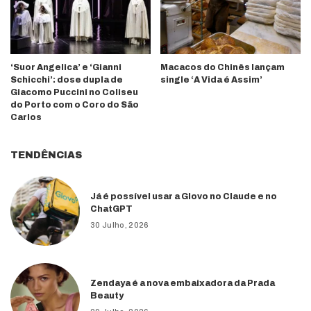
‘Suor Angelica’ e ‘Gianni
Macacos do Chinês lançam
Schicchi’: dose dupla de
single ‘A Vida é Assim’
Giacomo Puccini no Coliseu
do Porto com o Coro do São
Carlos
TENDÊNCIAS
Já é possível usar a Glovo no Claude e no
ChatGPT
30 Julho, 2026
Zendaya é a nova embaixadora da Prada
Beauty