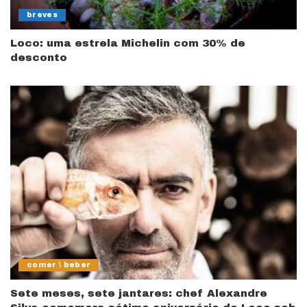
breves
Loco: uma estrela Michelin com 30% de
desconto
comer \ beber
Sete meses, sete jantares: chef Alexandre