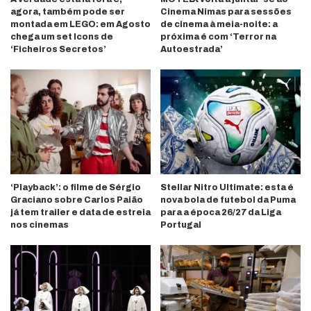
agora, também pode ser
Cinema Nimas para sessões
montada em LEGO: em Agosto
de cinema à meia-noite: a
chega um set Icons de
próxima é com ‘Terror na
‘Ficheiros Secretos’
Autoestrada’
‘Playback’: o filme de Sérgio
Stellar Nitro Ultimate: esta é
Graciano sobre Carlos Paião
nova bola de futebol da Puma
já tem trailer e data de estreia
para a época 26/27 da Liga
nos cinemas
Portugal