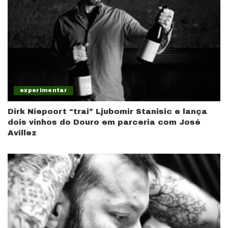
experimentar
Dirk Niepoort “trai” Ljubomir Stanisic e lança
dois vinhos do Douro em parceria com José
Avillez