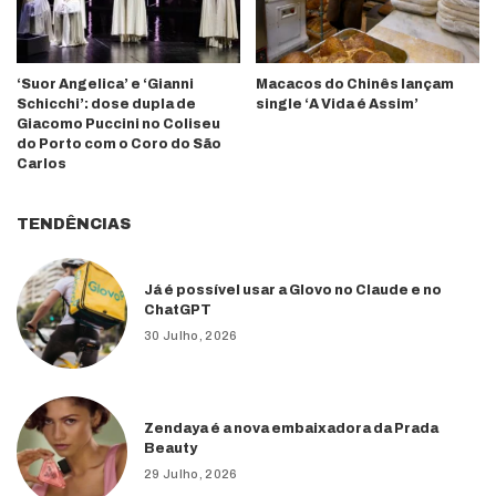
‘Suor Angelica’ e ‘Gianni
Macacos do Chinês lançam
Schicchi’: dose dupla de
single ‘A Vida é Assim’
Giacomo Puccini no Coliseu
do Porto com o Coro do São
Carlos
TENDÊNCIAS
Já é possível usar a Glovo no Claude e no
ChatGPT
30 Julho, 2026
Zendaya é a nova embaixadora da Prada
Beauty
29 Julho, 2026