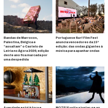
Bandas de Marrocos,
Portuguese Surf Film Fest
Palestina, Bélgica e
anuncia vencedores da 15ª
“assaltam” o Castelo de
edição: das ondas gigantes à
Leiria no Ágora 2026; edição
música para apanhar ondas
deste ano fica marcada por
uma despedida
A verdade está lá fora e,
MOTELX volta a juntar-se ao