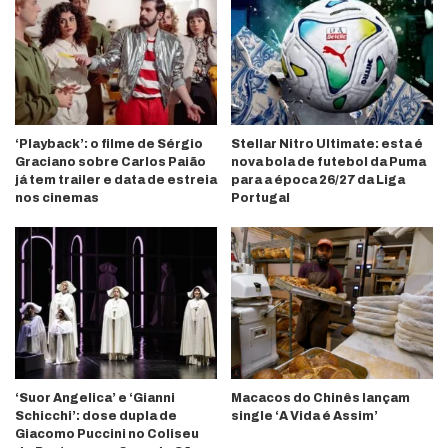
‘Playback’: o filme de Sérgio
Stellar Nitro Ultimate: esta é
Graciano sobre Carlos Paião
nova bola de futebol da Puma
já tem trailer e data de estreia
para a época 26/27 da Liga
nos cinemas
Portugal
‘Suor Angelica’ e ‘Gianni
Macacos do Chinês lançam
Schicchi’: dose dupla de
single ‘A Vida é Assim’
Giacomo Puccini no Coliseu