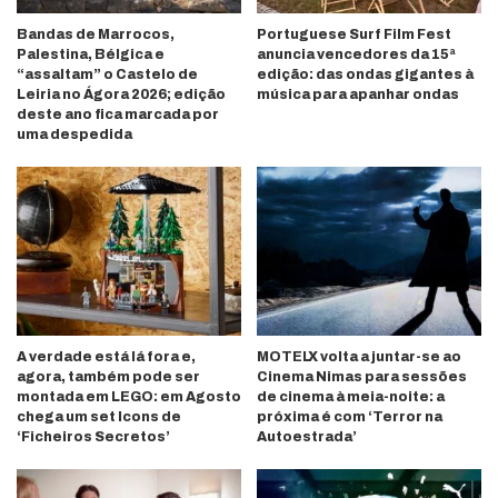
Bandas de Marrocos,
Portuguese Surf Film Fest
Palestina, Bélgica e
anuncia vencedores da 15ª
“assaltam” o Castelo de
edição: das ondas gigantes à
Leiria no Ágora 2026; edição
música para apanhar ondas
deste ano fica marcada por
uma despedida
A verdade está lá fora e,
MOTELX volta a juntar-se ao
agora, também pode ser
Cinema Nimas para sessões
montada em LEGO: em Agosto
de cinema à meia-noite: a
chega um set Icons de
próxima é com ‘Terror na
‘Ficheiros Secretos’
Autoestrada’