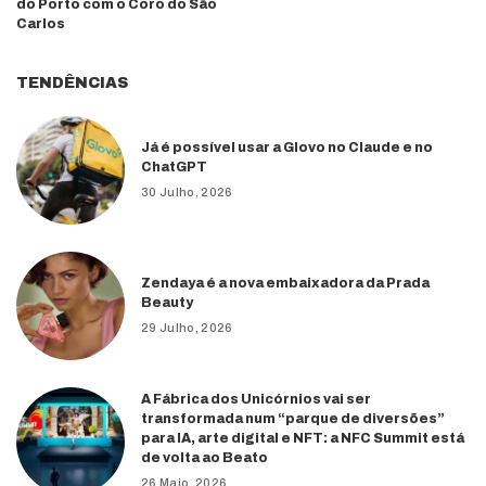
do Porto com o Coro do São
Carlos
TENDÊNCIAS
Já é possível usar a Glovo no Claude e no
ChatGPT
30 Julho, 2026
Zendaya é a nova embaixadora da Prada
Beauty
29 Julho, 2026
A Fábrica dos Unicórnios vai ser
transformada num “parque de diversões”
para IA, arte digital e NFT: a NFC Summit está
de volta ao Beato
26 Maio, 2026