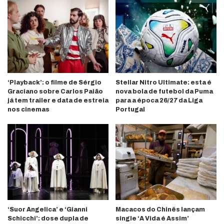
‘Playback’: o filme de Sérgio
Stellar Nitro Ultimate: esta é
Graciano sobre Carlos Paião
nova bola de futebol da Puma
já tem trailer e data de estreia
para a época 26/27 da Liga
nos cinemas
Portugal
‘Suor Angelica’ e ‘Gianni
Macacos do Chinês lançam
Schicchi’: dose dupla de
single ‘A Vida é Assim’