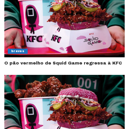
breves
O pão vermelho de Squid Game regressa à KFC