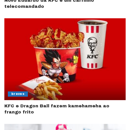
Novo Eduardo da KFC é um carrinho
telecomandado
breves
KFC e Dragon Ball fazem kamehameha ao
frango frito