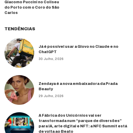
Giacomo Puccini no Coliseu
do Porto com o Coro do São
Carlos
TENDÊNCIAS
Já é possível usar a Glovo no Claude e no
ChatGPT
30 Julho, 2026
Zendaya é a nova embaixadora da Prada
Beauty
29 Julho, 2026
A Fábrica dos Unicórnios vai ser
transformada num “parque de diversões”
para IA, arte digital e NFT: a NFC Summit está
de volta ao Beato