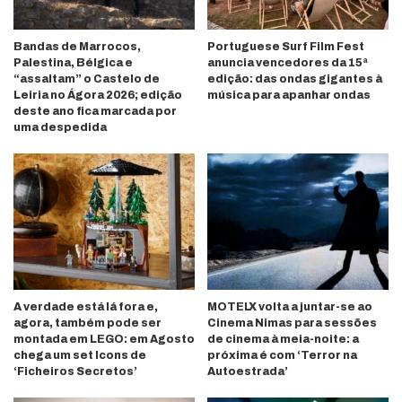
Bandas de Marrocos,
Portuguese Surf Film Fest
Palestina, Bélgica e
anuncia vencedores da 15ª
“assaltam” o Castelo de
edição: das ondas gigantes à
Leiria no Ágora 2026; edição
música para apanhar ondas
deste ano fica marcada por
uma despedida
A verdade está lá fora e,
MOTELX volta a juntar-se ao
agora, também pode ser
Cinema Nimas para sessões
montada em LEGO: em Agosto
de cinema à meia-noite: a
chega um set Icons de
próxima é com ‘Terror na
‘Ficheiros Secretos’
Autoestrada’