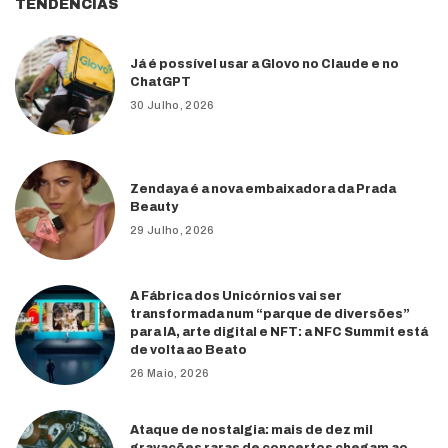
TENDÊNCIAS
Já é possível usar a Glovo no Claude e no
ChatGPT
30 Julho, 2026
Zendaya é a nova embaixadora da Prada
Beauty
29 Julho, 2026
A Fábrica dos Unicórnios vai ser
transformada num “parque de diversões”
para IA, arte digital e NFT: a NFC Summit está
de volta ao Beato
26 Maio, 2026
Ataque de nostalgia: mais de dez mil