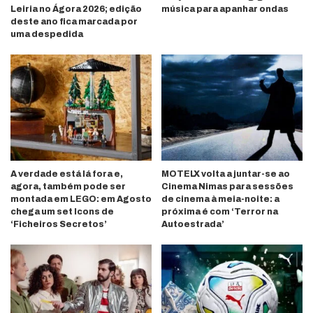
Leiria no Ágora 2026; edição
música para apanhar ondas
deste ano fica marcada por
uma despedida
A verdade está lá fora e,
MOTELX volta a juntar-se ao
agora, também pode ser
Cinema Nimas para sessões
montada em LEGO: em Agosto
de cinema à meia-noite: a
chega um set Icons de
próxima é com ‘Terror na
‘Ficheiros Secretos’
Autoestrada’