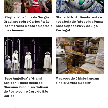
‘Playback’: o filme de Sérgio
Stellar Nitro Ultimate: esta é
Graciano sobre Carlos Paião
nova bola de futebol da Puma
já tem trailer e data de estreia
para a época 26/27 da Liga
nos cinemas
Portugal
‘Suor Angelica’ e ‘Gianni
Macacos do Chinês lançam
Schicchi’: dose dupla de
single ‘A Vida é Assim’
Giacomo Puccini no Coliseu
do Porto com o Coro do São
Carlos