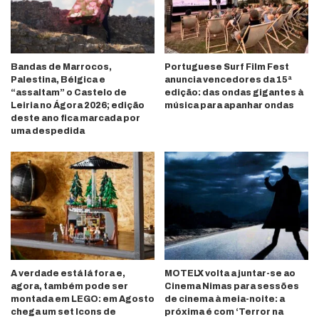
Bandas de Marrocos,
Portuguese Surf Film Fest
Palestina, Bélgica e
anuncia vencedores da 15ª
“assaltam” o Castelo de
edição: das ondas gigantes à
Leiria no Ágora 2026; edição
música para apanhar ondas
deste ano fica marcada por
uma despedida
A verdade está lá fora e,
MOTELX volta a juntar-se ao
agora, também pode ser
Cinema Nimas para sessões
montada em LEGO: em Agosto
de cinema à meia-noite: a
chega um set Icons de
próxima é com ‘Terror na