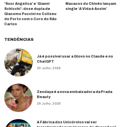
‘Suor Angelica’ e ‘Gianni
Macacos do Chinês lançam
Schicchi’: dose dupla de
single ‘A Vida é Assim’
Giacomo Puccini no Coliseu
do Porto com o Coro do São
Carlos
TENDÊNCIAS
Já é possível usar a Glovo no Claude e no
ChatGPT
30 Julho, 2026
Zendaya é a nova embaixadora da Prada
Beauty
29 Julho, 2026
A Fábrica dos Unicórnios vai ser