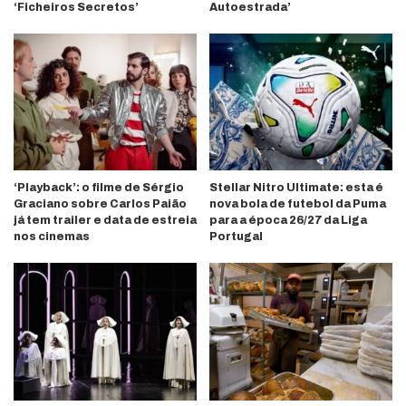
‘Ficheiros Secretos’
Autoestrada’
‘Playback’: o filme de Sérgio
Stellar Nitro Ultimate: esta é
Graciano sobre Carlos Paião
nova bola de futebol da Puma
já tem trailer e data de estreia
para a época 26/27 da Liga
nos cinemas
Portugal