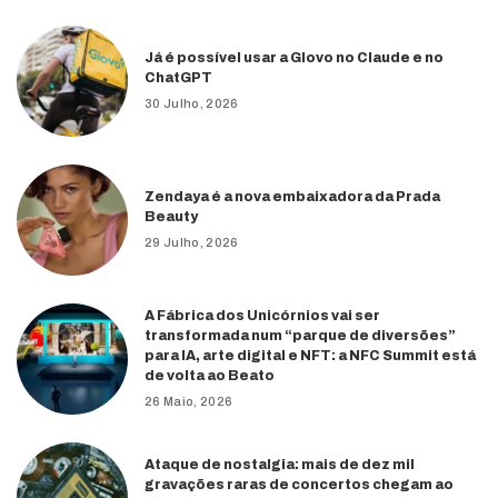
Já é possível usar a Glovo no Claude e no
ChatGPT
30 Julho, 2026
Zendaya é a nova embaixadora da Prada
Beauty
29 Julho, 2026
A Fábrica dos Unicórnios vai ser
transformada num “parque de diversões”
para IA, arte digital e NFT: a NFC Summit está
de volta ao Beato
26 Maio, 2026
Ataque de nostalgia: mais de dez mil
gravações raras de concertos chegam ao