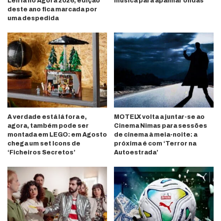
Leiria no Ágora 2026; edição
música para apanhar ondas
deste ano fica marcada por
uma despedida
A verdade está lá fora e,
MOTELX volta a juntar-se ao
agora, também pode ser
Cinema Nimas para sessões
montada em LEGO: em Agosto
de cinema à meia-noite: a
chega um set Icons de
próxima é com ‘Terror na
‘Ficheiros Secretos’
Autoestrada’