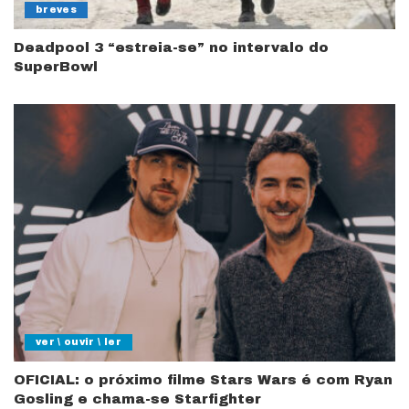
breves
Deadpool 3 “estreia-se” no intervalo do
SuperBowl
ver \ ouvir \ ler
OFICIAL: o próximo filme Stars Wars é com Ryan
Gosling e chama-se Starfighter