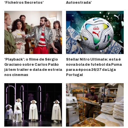
‘Ficheiros Secretos’
Autoestrada’
‘Playback’: o filme de Sérgio
Stellar Nitro Ultimate: esta é
Graciano sobre Carlos Paião
nova bola de futebol da Puma
já tem trailer e data de estreia
para a época 26/27 da Liga
nos cinemas
Portugal