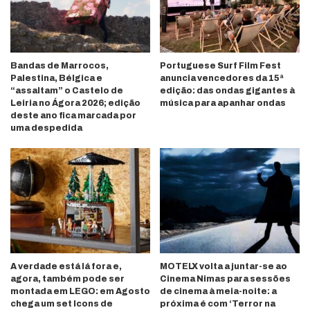
Bandas de Marrocos,
Portuguese Surf Film Fest
Palestina, Bélgica e
anuncia vencedores da 15ª
“assaltam” o Castelo de
edição: das ondas gigantes à
Leiria no Ágora 2026; edição
música para apanhar ondas
deste ano fica marcada por
uma despedida
A verdade está lá fora e,
MOTELX volta a juntar-se ao
agora, também pode ser
Cinema Nimas para sessões
montada em LEGO: em Agosto
de cinema à meia-noite: a
chega um set Icons de
próxima é com ‘Terror na