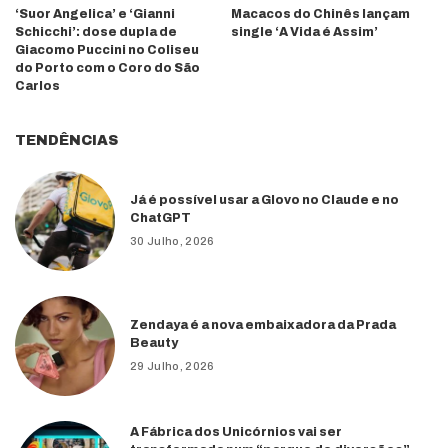
‘Suor Angelica’ e ‘Gianni
Macacos do Chinês lançam
Schicchi’: dose dupla de
single ‘A Vida é Assim’
Giacomo Puccini no Coliseu
do Porto com o Coro do São
Carlos
TENDÊNCIAS
Já é possível usar a Glovo no Claude e no
ChatGPT
30 Julho, 2026
Zendaya é a nova embaixadora da Prada
Beauty
29 Julho, 2026
A Fábrica dos Unicórnios vai ser