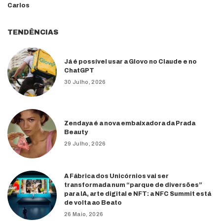
Carlos
TENDÊNCIAS
Já é possível usar a Glovo no Claude e no
ChatGPT
30 Julho, 2026
Zendaya é a nova embaixadora da Prada
Beauty
29 Julho, 2026
A Fábrica dos Unicórnios vai ser
transformada num “parque de diversões”
para IA, arte digital e NFT: a NFC Summit está
de volta ao Beato
26 Maio, 2026