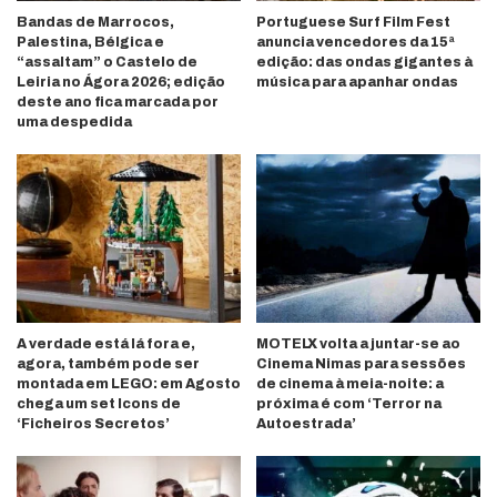
Bandas de Marrocos,
Portuguese Surf Film Fest
Palestina, Bélgica e
anuncia vencedores da 15ª
“assaltam” o Castelo de
edição: das ondas gigantes à
Leiria no Ágora 2026; edição
música para apanhar ondas
deste ano fica marcada por
uma despedida
A verdade está lá fora e,
MOTELX volta a juntar-se ao
agora, também pode ser
Cinema Nimas para sessões
montada em LEGO: em Agosto
de cinema à meia-noite: a
chega um set Icons de
próxima é com ‘Terror na
‘Ficheiros Secretos’
Autoestrada’