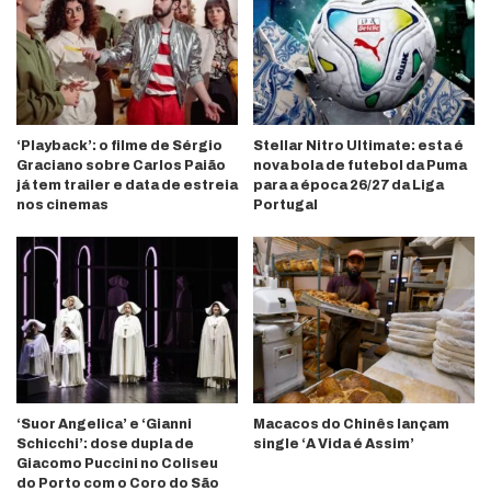
‘Playback’: o filme de Sérgio
Stellar Nitro Ultimate: esta é
Graciano sobre Carlos Paião
nova bola de futebol da Puma
já tem trailer e data de estreia
para a época 26/27 da Liga
nos cinemas
Portugal
‘Suor Angelica’ e ‘Gianni
Macacos do Chinês lançam
Schicchi’: dose dupla de
single ‘A Vida é Assim’
Giacomo Puccini no Coliseu
do Porto com o Coro do São