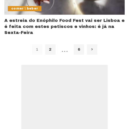
comer \ beber
A estreia do Enóphilo Food Fest vai ser Lisboa e
é feita com estes petiscos e vinhos: é já na
Sexta-Feira
…
1
2
6