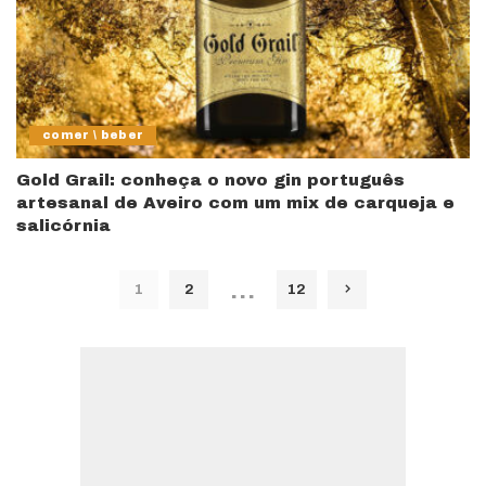
comer \ beber
Gold Grail: conheça o novo gin português
artesanal de Aveiro com um mix de carqueja e
salicórnia
…
1
2
12