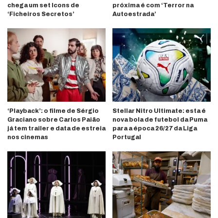
chega um set Icons de
próxima é com ‘Terror na
‘Ficheiros Secretos’
Autoestrada’
‘Playback’: o filme de Sérgio
Stellar Nitro Ultimate: esta é
Graciano sobre Carlos Paião
nova bola de futebol da Puma
já tem trailer e data de estreia
para a época 26/27 da Liga
nos cinemas
Portugal