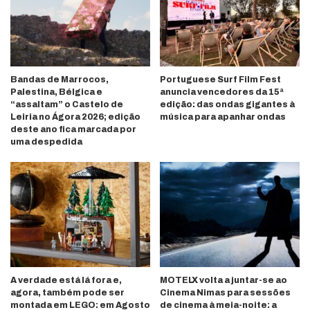
Bandas de Marrocos,
Portuguese Surf Film Fest
Palestina, Bélgica e
anuncia vencedores da 15ª
“assaltam” o Castelo de
edição: das ondas gigantes à
Leiria no Ágora 2026; edição
música para apanhar ondas
deste ano fica marcada por
uma despedida
A verdade está lá fora e,
MOTELX volta a juntar-se ao
agora, também pode ser
Cinema Nimas para sessões
montada em LEGO: em Agosto
de cinema à meia-noite: a