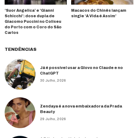
‘Suor Angelica’ e ‘Gianni
Macacos do Chinês lançam
Schicchi’: dose dupla de
single ‘A Vida é Assim’
Giacomo Puccini no Coliseu
do Porto com o Coro do São
Carlos
TENDÊNCIAS
Já é possível usar a Glovo no Claude e no
ChatGPT
30 Julho, 2026
Zendaya é a nova embaixadora da Prada
Beauty
29 Julho, 2026