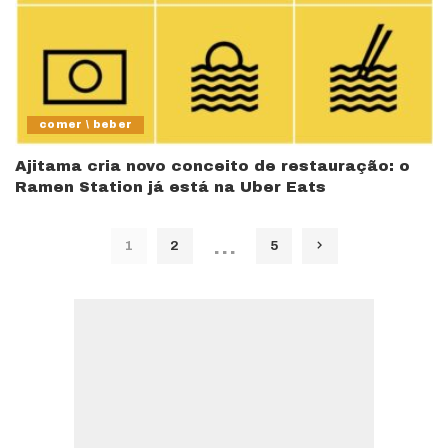
comer \ beber
Ajitama cria novo conceito de restauração: o
Ramen Station já está na Uber Eats
…
1
2
5