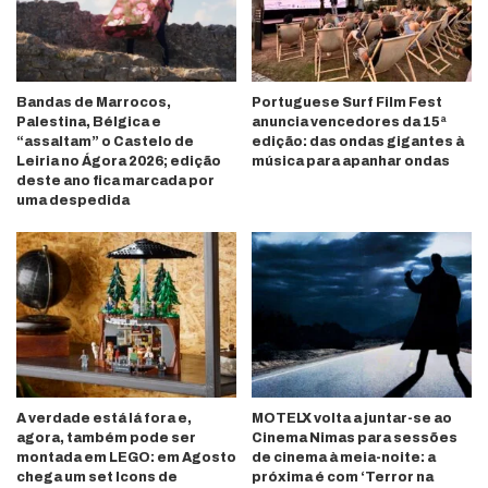
Bandas de Marrocos,
Portuguese Surf Film Fest
Palestina, Bélgica e
anuncia vencedores da 15ª
“assaltam” o Castelo de
edição: das ondas gigantes à
Leiria no Ágora 2026; edição
música para apanhar ondas
deste ano fica marcada por
uma despedida
A verdade está lá fora e,
MOTELX volta a juntar-se ao
agora, também pode ser
Cinema Nimas para sessões
montada em LEGO: em Agosto
de cinema à meia-noite: a
chega um set Icons de
próxima é com ‘Terror na