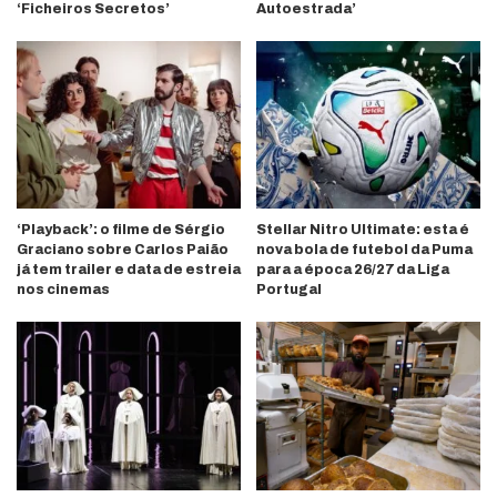
‘Ficheiros Secretos’
Autoestrada’
‘Playback’: o filme de Sérgio
Stellar Nitro Ultimate: esta é
Graciano sobre Carlos Paião
nova bola de futebol da Puma
já tem trailer e data de estreia
para a época 26/27 da Liga
nos cinemas
Portugal