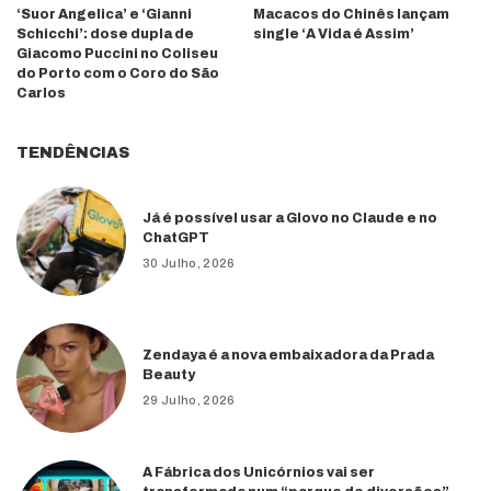
‘Suor Angelica’ e ‘Gianni
Macacos do Chinês lançam
Schicchi’: dose dupla de
single ‘A Vida é Assim’
Giacomo Puccini no Coliseu
do Porto com o Coro do São
Carlos
TENDÊNCIAS
Já é possível usar a Glovo no Claude e no
ChatGPT
30 Julho, 2026
Zendaya é a nova embaixadora da Prada
Beauty
29 Julho, 2026
A Fábrica dos Unicórnios vai ser